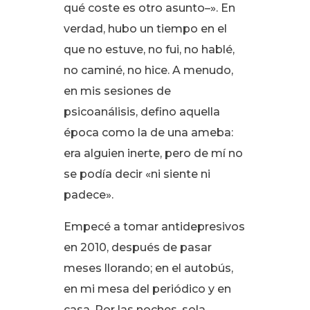
qué coste es otro asunto–»
. En
verdad, hubo un tiempo en el
que no estuve, no fui, no hablé,
no caminé, no hice
. A menudo,
en mis sesiones de
psicoanálisis, defino aquella
época como la de una ameba:
era alguien inerte, pero de mí no
se podía decir «ni siente ni
padece»
.
Empecé a tomar antidepresivos
en 2010, después de pasar
meses llorando; en el autobús,
en mi mesa del periódico y en
casa
. Por las noches, sola,